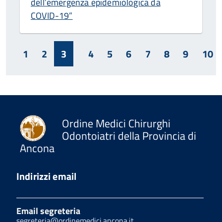
dell’emergenza epidemiologica da
COVID-19”
1
2
3
4
5
6
7
8
9
10
Ordine Medici Chirurghi
Odontoiatri della Provincia di
Ancona
Indirizzi email
Email segreteria
segreteria@ordinemedici.ancona.it