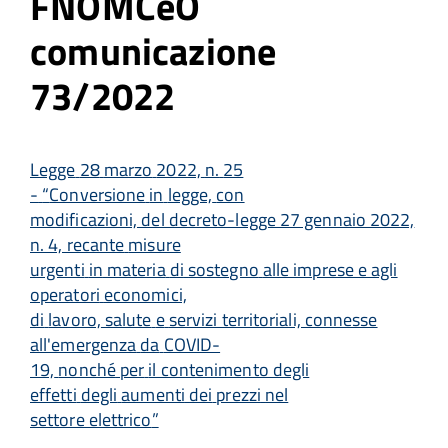
FNOMCeO
comunicazione
73/2022
Legge
28
marzo
2022,
n.
25
-
“
Conversione
in
legge,
con
modificazioni, del decreto-legge 27 gennaio 2022,
n. 4, recante
misure
urgenti
in
materia
di
sostegno
alle imprese e agli
operatori
economici,
di
lavoro,
salute
e
servizi territoriali, connesse
all'emergenza
da
COVID-
19,
nonché
per
il contenimento degli
effetti
degli
aumenti
dei
prezzi
nel
settore elettrico
”