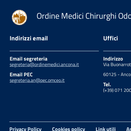
Ordine Medici Chirurghi Odo
Indirizzi email
Uffici
Email segreteria
Indirizzo
segreteria@ordinemedici.ancona.it
Via Buonarrot
Email PEC
60125 - Anc
segreteria.an@pec.omceo.it
Tel.
(+39) 071 20
Privacy Policy
Cookies policy
Link utili
A