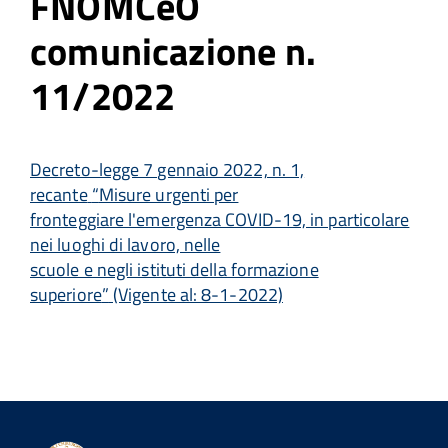
FNOMCeO
comunicazione n.
11/2022
Decreto-legge 7 gennaio 2022, n. 1,
recante
“
Misure urgenti per
fronteggiare l'emergenza COVID-19, in particolare
nei luoghi di lavoro, nelle
scuole e negli istituti della formazione
superiore
”
(Vigente al: 8-1-2022)