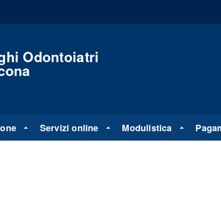
ghi Odontoiatri
ncona
ione
Servizi online
Modulistica
Pagam